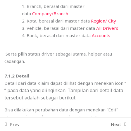
Branch, berasal dari master
Manajemen Kendaraan
11
Amazon shopping
data
Company/Branch
Kota, berasal dari master data
Region/ City
© 2026 VamTam. All rights reserved.
Manajemen Driver
2
Vehicle, berasal dari master data
All Drivers
Terms & Conditions
Privacy Policy
Bank, berasal dari master data
Accounts
I
T
F
Y
n
w
a
o
7.1 All Driver
s
i
c
u
Serta pilih status driver sebagai utama, helper atau
t
t
e
t
Quiz 7
cadangan.
a
t
b
u
g
e
o
b
13 Questions
20 Minutes
r
r
o
e
7.1.2 Detail
a
k
Detail dari data Klaim dapat dilihat dengan menekan icon “
m
Manajemen Vendor
4
” pada data yang diinginkan. Tampilan dari detail data
tersebut adalah sebagai berikut:
Manejemen Inventory
16
Bisa dilakukan perubahan data dengan menekan “Edit”
atau menyimpan dengan menekan “Save As”
Prev
Next
Warehouse Management
11