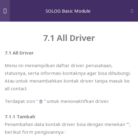
Skip
GET A FREE AUDIT
SOLOG Basic Module
to
content
Pengenalan SOLOG
5
M
Wh
7.1 All Driver
Home
courses
SOLOG Modules
Solutions
7.1 All Driver
Setting Aplikasi
11
Paid search marketing
Menu ini menampilkan daftar driver perusahaan,
statusnya, serta informasi kontaknya agar bisa dihubungi.
Search engine optimization
Manajemen Kontak
4
Atau untuk menambahkan kontak driver tanpa masuk ke
Email marketing
all contact.
Conversion rate optimization
Marketing & Tarif
11
Terdapat icon “
” untuk menonaktifkan driver.
Social Media Marketing
7.1.1 Tambah
Operasional
25
Google shopping
Penambahan data kontak driver bisa dengan menekan “
“,
berikut form pengisiannya :
Influencer marketing