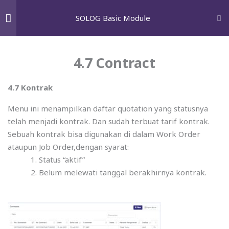
Skip
GET A FREE AUDIT
SOLOG Basic Module
to
content
Pengenalan SOLOG
5
M
Wh
4.7 Contract
Home
courses
SOLOG Modules
Solutions
4.7 Kontrak
Setting Aplikasi
11
Paid search marketing
Menu ini menampilkan daftar quotation yang statusnya
telah menjadi kontrak. Dan sudah terbuat tarif kontrak.
Search engine optimization
Manajemen Kontak
4
Sebuah kontrak bisa digunakan di dalam Work Order
Email marketing
ataupun Job Order,dengan syarat:
Status “aktif”
Conversion rate optimization
Marketing & Tarif
11
Belum melewati tanggal berakhirnya kontrak.
Social Media Marketing
4.1 Item Price
Google shopping
4.2 Logistic Price
Influencer marketing