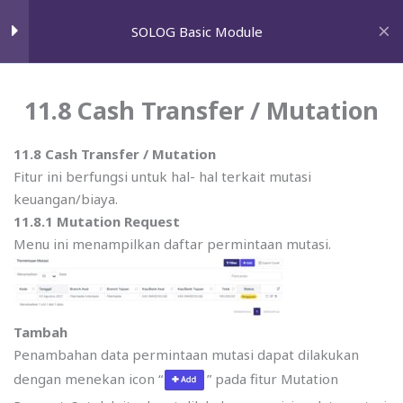
11.1 Fixed Asset
Skip
GET A FREE AUDIT
SOLOG Basic Module
to
11.2 Tax Invoice
content
11.3 Deposit
11.8 Cash Transfer / Mutation
Home
courses
SOLOG Modules
Solutions
11.4 Payables
11.8 Cash Transfer / Mutation
Fitur ini berfungsi untuk hal- hal terkait mutasi
Paid search marketing
11.5 Schedule Payment
keuangan/biaya.
Search engine optimization
11.8.1 Mutation Request
11.6 Receivables
Menu ini menampilkan daftar permintaan mutasi.
Email marketing
11.7 Cheque
Conversion rate optimization
Social Media Marketing
11.8 Cash Transfer / Mutation
Tambah
Penambahan data permintaan mutasi dapat dilakukan
Google shopping
11.9 Cash / Bank Transaction
dengan menekan icon “
” pada fitur Mutation
Influencer marketing