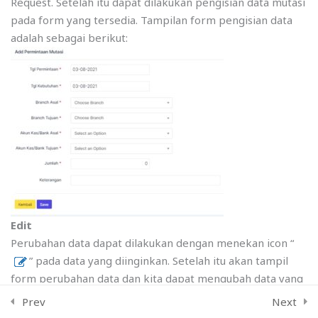
Request. Setelah itu dapat dilakukan pengisian data mutasi
11.10 Reimburshment Cash
pada form yang tersedia. Tampilan form pengisian data
Amazon shopping
adalah sebagai berikut:
11.11 Cash Advances
© 2026 VamTam. All rights reserved.
Terms & Conditions
Privacy Policy
11.12 Cash Count
I
T
F
Y
n
w
a
o
11.13 Journal
s
i
c
u
t
t
e
t
a
t
b
u
11.14 Report
g
e
o
b
r
r
o
e
a
k
11.15 Closing
m
Edit
Quiz 11
Perubahan data dapat dilakukan dengan menekan icon “
0 Questions
10 Minutes
” pada data yang diinginkan. Setelah itu akan tampil
form perubahan data dan kita dapat mengubah data yang
TyMS
12
kita inginkan. Tampilan dari form tersebut adalah sebagai
Prev
Next
berikut: