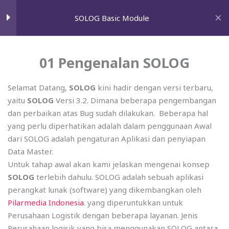
Skip
GET A FREE AUDIT
SOLOG Basic Module
Pengenalan SOLOG
5
to
content
01 Pengenalan SOLOG
01 Pengenalan SOLOG
Home
5 Minutes
courses
SOLOG Modules
Solutions
02 Metodelogi Implementasi
Selamat Datang,
SOLOG
kini hadir dengan versi terbaru,
SOLOG
yaitu
SOLOG
Versi 3.2. Dimana beberapa pengembangan
Paid search marketing
dan perbaikan atas Bug sudah dilakukan. Beberapa hal
10 Minutes
Search engine optimization
yang perlu diperhatikan adalah dalam penggunaan Awal
03 Ruang Lingkup SOLOG
dari SOLOG adalah pengaturan Aplikasi dan penyiapan
Email marketing
Data Master.
Conversion rate optimization
Untuk tahap awal akan kami jelaskan mengenai konsep
04 Fitur SOLOG
SOLOG
terlebih dahulu. SOLOG adalah sebuah aplikasi
Social Media Marketing
perangkat lunak (software) yang dikembangkan oleh
Dashboard
Pilarmedia Indonesia
. yang diperuntukkan untuk
Google shopping
Perusahaan Logistik dengan beberapa layanan. Jenis
Influencer marketing
Setting Aplikasi
11
Perusahaan logisik yang bisa menggunakan SOLOG antara