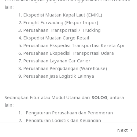
lain :
Amazon shopping
Ekspedisi Muatan Kapal Laut (EMKL)
Manajemen Kontak
4
Freight Forwading (Ekspor Impor)
© 2026 VamTam. All rights reserved.
Perusahaan Transportasi / Trucking
Terms & Conditions
Privacy Policy
Ekspedisi Muatan Cargo Retail
I
T
F
Y
Marketing & Tarif
11
Perusahaan Ekspedisi Transportasi Kereta Api
n
w
a
o
s
i
c
u
Perusahaan Ekspedisi Transportasi Udara
t
t
e
t
Perusahaan Layanan Car Carier
a
t
b
u
Operasional
25
Perusahaan Pergudangan (Warehouse)
g
e
o
b
Perusahaan Jasa Logistik Lainnya
r
r
o
e
a
k
Manajemen Kendaraan
11
m
Sedangkan Fitur atau Modul Utama dari
SOLOG
, antara
lain :
Manajemen Driver
2
Pengaturan Perusahaan dan Penomoran
Pengaturan Logistik dan Keuangan
Modul Manajemen Master Biaya Logistik
Next
Manajemen Vendor
4
Modul Pemasaran dan Penjualan