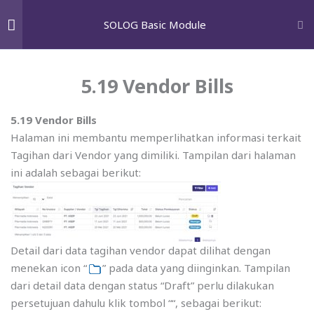
Skip
GET A FREE AUDIT
SOLOG Basic Module
to
content
Pengenalan SOLOG
5
M
Wh
5.19 Vendor Bills
Home
courses
SOLOG Modules
Solutions
5.19 Vendor Bills
Setting Aplikasi
11
Halaman ini membantu memperlihatkan informasi terkait
Paid search marketing
Tagihan dari Vendor yang dimiliki. Tampilan dari halaman
Search engine optimization
ini adalah sebagai berikut:
Manajemen Kontak
4
Email marketing
Conversion rate optimization
Marketing & Tarif
11
Detail dari data tagihan vendor dapat dilihat dengan
Social Media Marketing
menekan icon “
” pada data yang diinginkan. Tampilan
Operasional
25
Google shopping
dari detail data dengan status “Draft” perlu dilakukan
persetujuan dahulu klik tombol “
“, sebagai berikut:
Influencer marketing