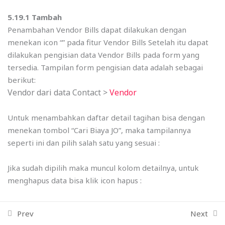
5.1 Customer Job Order
Amazon shopping
5.19.1 Tambah
Penambahan Vendor Bills dapat dilakukan dengan
5.2 Voyage Schedule
© 2026 VamTam. All rights reserved.
menekan icon “
” pada fitur Vendor Bills Setelah itu dapat
Terms & Conditions
Privacy Policy
dilakukan pengisian data Vendor Bills pada form yang
5.3 Air Craft Schedule
I
T
F
Y
tersedia. Tampilan form pengisian data adalah sebagai
n
w
a
o
berikut:
5.4 Train Schedule
s
i
c
u
Vendor dari data Contact >
Vendor
t
t
e
t
a
t
b
u
5.5 Container
g
e
o
b
Untuk menambahkan daftar detail tagihan bisa dengan
r
r
o
e
menekan tombol “Cari Biaya JO”, maka tampilannya
5.6 Work Order
a
k
seperti ini dan pilih salah satu yang sesuai :
m
5.7 Job Order
Jika sudah dipilih maka muncul kolom detailnya, untuk
menghapus data bisa klik icon hapus :
5.8 Loco
5.9 Transaction Approval
Prev
Next